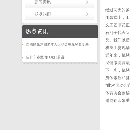
新闻资讯
经过两天的紧
联系我们
闭幕式上，工
文工团演员正
热点资讯
石河子代表队
奖。我们以后
自治区第六届老年人运动会在疏勒县闭幕
棋类比赛现场
近年来，疏勒
自行车赛燃动张家口蔚县
民健康协调融
下一步，疏勒
身体素质和健
“此次运动会
体育协会副秘
谢笃铭印象垂