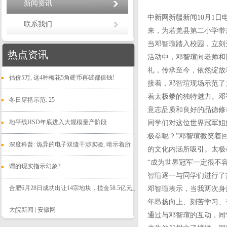
新闻资讯
中新网新疆新闻10月1日
联系我们
来，为若羌县第二小学带
当邓智瑄踏入校园，立刻
热点资讯
活动中，邓智瑄向老师和
礼，传承至今，依然绽放
估价5万, 这4种梅花5角硬币再破都值钱!
接着，邓智瑄现场示范了
着太极拳的独特魅力。邓
冬日穿搭示范: 25
意志品质和良好的品德修
地平线HSD年底进入大规模量产阶段
同学们对这位世界冠军姐
极拳呢？”邓智瑄微笑着
深度科普: 诡异的电子双缝干涉实验, 暗示着所
的文化内涵所吸引。太极
“成为世界冠军一定很不
谓的现实指示幻象?
智瑄逐一与同学们进行了
合肥6月28日成功出让14宗地块，揽金58.5亿元_
邓智瑄表示，当我两次身
年昂扬向上、刻苦学习、
大皖新闻 | 安徽网
通过与邓智瑄的互动，同